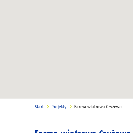
Start
Projekty
Farma wiatrowa Czyżewo